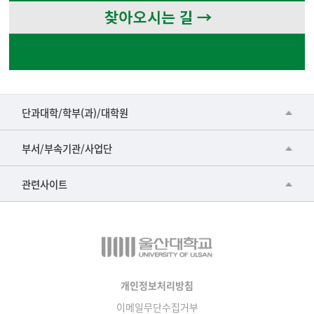
■인문대학
단과대학/학부(과)/대학원
▷국어국문학부
공동기기센터
부서/부속기관/사업단
▷영어영문학과
공학교육혁신센터
건강가정지원센터
관련사이트
▷일본어·일본학과
과학영재교육원
교수협의회
▷중국어·중국학과
교무처교직팀
구내(경남)은행
▷프랑스어·프랑스학과
국어문화원
노동조합
▷스페인·중남미학과
국제교류처
생명윤리위원회
개인정보처리방침
▷역사·문화학과
기초과학연구소
이메일무단수집거부
온라인 기술거래 플랫폼