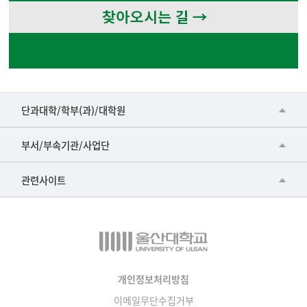
■인문대학
단과대학/학부(과)/대학원
▷국어국문학부
공동기기센터
부서/부속기관/사업단
▷영어영문학과
공학교육혁신센터
건강가정지원센터
관련사이트
▷일본어·일본학과
과학영재교육원
교수협의회
▷중국어·중국학과
교무처교직팀
구내(경남)은행
▷프랑스어·프랑스학과
국어문화원
노동조합
▷스페인·중남미학과
국제교류처
생명윤리위원회
개인정보처리방침
▷역사·문화학과
기초과학연구소
이메일무단수집거부
온라인 기술거래 플랫폼