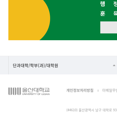
■인문대학
단과대학/학부(과)/대학원
▷국어국문학부
▷영어영문학과
개인정보처리방침
이메일무
▷일본어·일본학과
▷중국어·중국학과
(44610) 울산광역시 남구 대학로 93, 산
▷프랑스어·프랑스학과