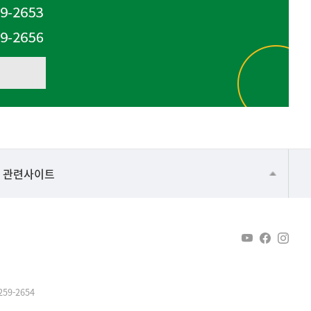
건강가정지원센터
관련사이트
교수협의회
구내(경남)은행
노동조합
생명윤리위원회
59-2654
온라인 기술거래 플랫폼