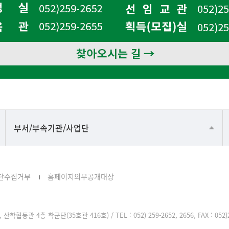
공동기기센터
부서/부속기관/사업단
공학교육혁신센터
과학영재교육원
단수집거부
홈페이지의무공개대상
교무처교직팀
국어문화원
학협동관 4층 학군단(35호관 416호) / TEL : 052) 259-2652, 2656, FAX : 052)2
국제교류처