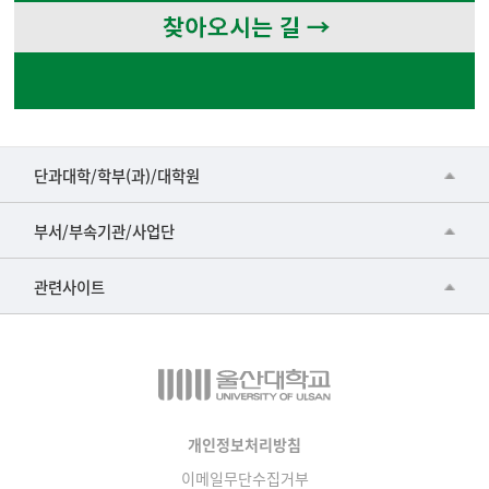
■인문대학
단과대학/학부(과)/대학원
▷국어국문학부
공동기기센터
부서/부속기관/사업단
▷영어영문학과
공학교육혁신센터
건강가정지원센터
관련사이트
▷일본어·일본학과
과학영재교육원
교수협의회
▷중국어·중국학과
교무처교직팀
구내(경남)은행
▷프랑스어·프랑스학과
국어문화원
노동조합
▷스페인·중남미학과
국제교류처
생명윤리위원회
개인정보처리방침
▷역사·문화학과
기초과학연구소
이메일무단수집거부
온라인 기술거래 플랫폼